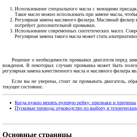
Использование специального масла с моющими присадка
Такое масло можно использовать при замене масла, чтоб
Регулярная замена масляного фильтра. Масляный фильтр и
потребует дополнительной промывки.
Использование современных синтетических масел. Совр
Регулярная замена такого масла может стать альтернатив
Решение о необходимости промывки двигателя перед замен
вождения. В некоторых случаях промывка может быть полез
регулярная замена качественного масла и масляного фильтра 
Если вы не уверены, стоит ли промывать двигатель, обра
текущее состояние.
Когда нужно менять рулевую рейку: признаки и причины
Пусковые провода: руководство по выбору и технически
Основные
страницы