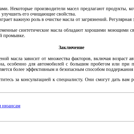
ми. Некоторые производители масел предлагают продукты, кот
ы улучшить его очищающие свойства.
грает важную роль в очистке масла от загрязнений. Регулярная 
еменные синтетические масла обладают хорошими моющими сво
ой промывке.
Заключение
ой масла зависит от множества факторов, включая возраст авт
на, особенно для автомобилей с большим пробегом или при пе
является более эффективным и безопасным способом поддержания
титесь за консультацией к специалисту. Они смогут дать вам 
м нюансам