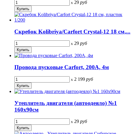
29
руб
x
Скребок Kolibriya/Carfort Crystal-12 18 см,...
29
руб
x
Провода пусковые Carfort, 200A, 4м
2 199
руб
x
Утеплитель двигателя (автоодеяло) №1
160x90см
29
руб
x