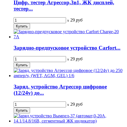
Цифр. тестер Агрессор,3в1, ЖК дисплей,
тестер...
29
руб
x
Зарядно-предпусковое устройство Carfort...
29
руб
x
Заряд. устройство Агрессор цифровое
(12/24v) до...
29
руб
x