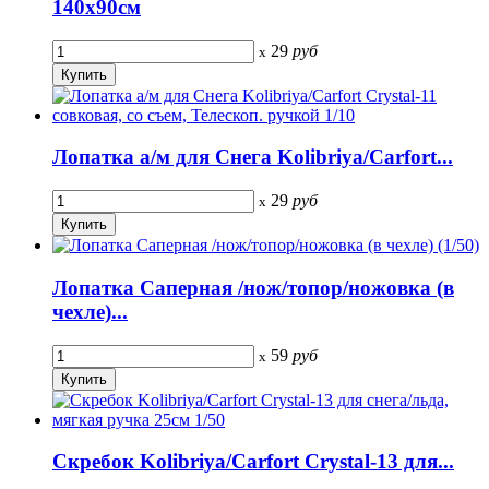
140x90см
29
руб
x
Лопатка а/м для Снега Kolibriya/Carfort...
29
руб
x
Лопатка Саперная /нож/топор/ножовка (в
чехле)...
59
руб
x
Скребок Kolibriya/Carfort Crystal-13 для...