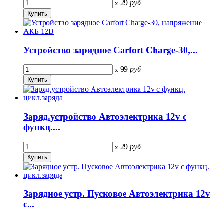
29
руб
x
Устройство зарядное Carfort Charge-30,...
99
руб
x
Заряд.устройство Автоэлектрика 12v с
функц....
29
руб
x
Зарядное устр. Пусковое Автоэлектрика 12v
с...