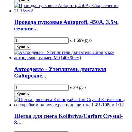
Провода пусковые Autoprofi, 450A, 3.5м,
сечение...
1 699
руб
x
Автоодеяло - Утеплитель двигателя
Сибирское...
39
руб
x
Щетка для снега Kolibriya/Carfort Crystal-
8...