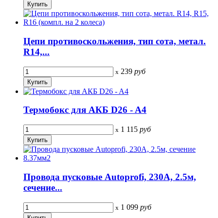
Цепи противоскольжения, тип сота, метал.
R14,...
239
руб
x
Термобокс для АКБ D26 - A4
1 115
руб
x
Провода пусковые Autoprofi, 230A, 2.5м,
сечение...
1 099
руб
x