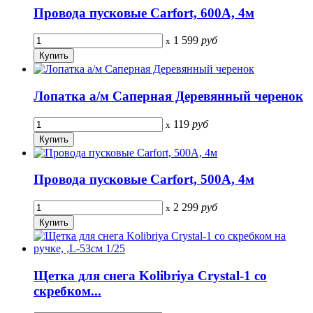
Провода пусковые Carfort, 600A, 4м
1 599
руб
x
Лопатка а/м Саперная Деревянный черенок
119
руб
x
Провода пусковые Carfort, 500A, 4м
2 299
руб
x
Щетка для снега Kolibriya Crystal-1 со
скребком...