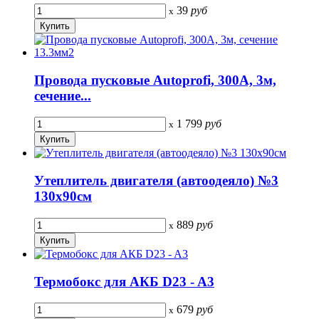
39
руб
x
Провода пусковые Autoprofi, 300A, 3м,
сечение...
1 799
руб
x
Утеплитель двигателя (автоодеяло) №3
130x90см
889
руб
x
Термобокс для АКБ D23 - A3
679
руб
x