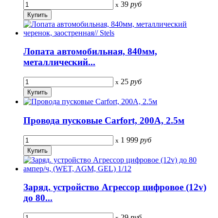
39
руб
x
Лопата автомобильная, 840мм,
металлический...
25
руб
x
Провода пусковые Carfort, 200A, 2.5м
1 999
руб
x
Заряд. устройство Агрессор цифровое (12v)
до 80...
29
руб
x