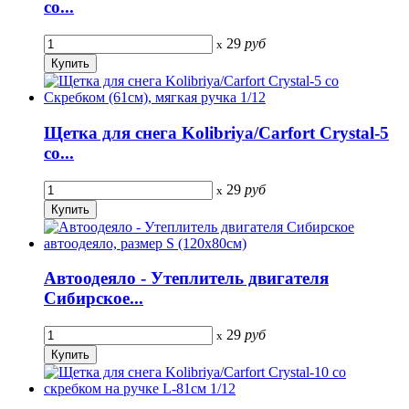
со...
29
руб
x
Щетка для снега Kolibriya/Carfort Crystal-5
со...
29
руб
x
Автоодеяло - Утеплитель двигателя
Сибирское...
29
руб
x