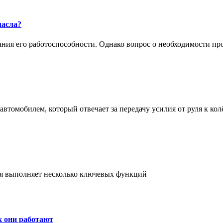
масла?
жания его работоспособности. Однако вопрос о необходимости п
втомобилем, который отвечает за передачу усилия от руля к кол
ая выполняет несколько ключевых функций
к они работают