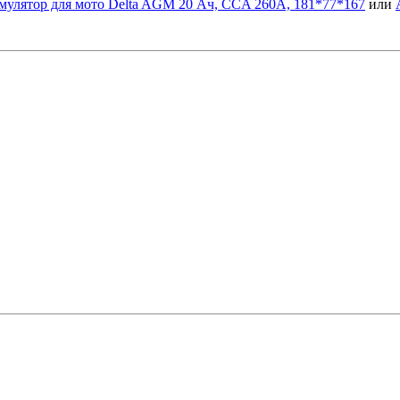
мулятор для мото Delta AGM 20 Ач, CCA 260A, 181*77*167
или