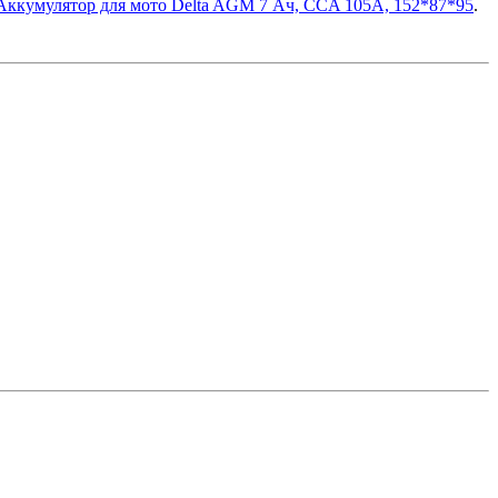
Аккумулятор для мото Delta AGM 7 Ач, CCA 105A, 152*87*95
.