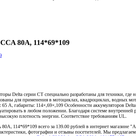
 CCA 80A, 114*69*109
торы Delta серии CT специально разработаны для техники, где
ваны для применения в мотоциклах, квадроциклах, водных мото
к: 65 А, габариты: 114×,69×,109 Особенности аккумуляторов Del
атировать в любом положении. Благодаря системе внутренней р
высокую плотность энергии. Соответствие требованиям UL.
80A, 114*69*109 всего за 139.00 рублей в интернет магазине "
рактеристики, фотографии и отзывы посетителей. Мы предлагае