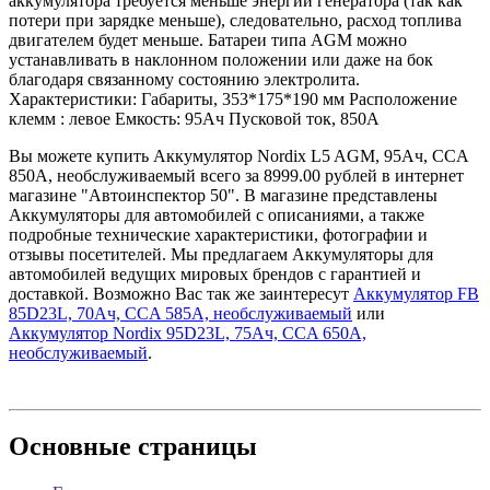
аккумулятора требуется меньше энергии генератора (так как
потери при зарядке меньше), следовательно, расход топлива
двигателем будет меньше. Батареи типа AGM можно
устанавливать в наклонном положении или даже на бок
благодаря связанному состоянию электролита.
Характеристики: Габариты, 353*175*190 мм Расположение
клемм : левое Емкость: 95Ач Пусковой ток, 850А
Вы можете купить Аккумулятор Nordix L5 AGM, 95Ач, CCA
850А, необслуживаемый всего за 8999.00 рублей в интернет
магазине "Автоинспектор 50". В магазине представлены
Аккумуляторы для автомобилей с описаниями, а также
подробные технические характеристики, фотографии и
отзывы посетителей. Мы предлагаем Аккумуляторы для
автомобилей ведущих мировых брендов с гарантией и
доставкой. Возможно Вас так же заинтересут
Аккумулятор FB
85D23L, 70Ач, CCA 585А, необслуживаемый
или
Аккумулятор Nordix 95D23L, 75Ач, CCA 650А,
необслуживаемый
.
Основные
страницы