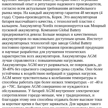
накопленный опыт и репутацию надежного производителя,
согласно всем актуальным требованиям автомобильного
рынка мира. На каждый аккумулятор гарантия 48 месяцев (4
года). Страна-производитель, Корея. Это аккумуляторная
батарея высочайшего качества, с технологией пластин с
кальцием. Аккумулятор Nordix позиционируется как Мощный
пусковой аккумулятор. Компания Global Battery
придерживается девиза: Больше мощных и качественных
аккумуляторов по максимально доступным ценам. Институт
аккумуляторных технологий при заводе Global Battery
постоянно проводит тестирования производимой продукции
и научные разработки для улучшения технических
характеристик всех аккумуляторов. Аккумуляторы AGM
лучше справляются с повышенными нагрузками.
Аккумуляторы AGM могут разряжаться, не повреждаясь, до
30-40% без серьезного сокращения срока службы. Они более
устойчивы к воздействию вибраций и ударных нагрузок.
AGM менее чувствительны к колебаниям температуры и
способны работать при более низких температурах - от -40 и
до +70С. Батареи AGM совершенно не нуждаются в
обслуживании. У батарей AGM внутреннее электрическое
сопротивление гораздо меньше, чем у традиционных, и
благодаря этому они способны отдавать более высокие токи
за короткое время и быстрее заряжаться. Для зарядки такого