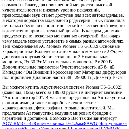
громкости. Благодаря повышенной мощности, высокой
чувствительности и низкому уровню искажений,
превосходный звук станет доступен для всех автовладельцев.
Некоторая доработка модельного ряда серии TS-G, позволила
не только обеспечить поистине четкий качественный звук, но
и достаточно привлекательный дизайн. В каждом динамике
предусмотрено несколько монтажных отверстий, благодаря
чему модель можно установить в самых разных автомобилях.
Тип коаксиальная АС Модель Pioneer TS-G1032i Основные
характеристики Количество динамиков в комплекте 2 Форма
динамиков круглая Количество полос 2 Номинальная
мощность, Вт 30 Вт Максимальная мощность, Вт 200 Вт
Дополнительные параметры Чувствительность, дБ 84 дБ
Импеданс 4Ом Внешний кроссовер нет Материал диффузоров
полипропилен Диапазон частот 38 - 29000 Гц Диаметр 10 см
Вы можете купить Акустическая система Pioneer TS-G1032I
(коаксиал, 10см) всего за 189.00 рублей в интернет магазине
"Автоинспектор 50". В магазине представлены Автоакустика
с описаниями, а также подробные технические
характеристики, фотографии и отзывы посетителей. Мы
предлагаем Автоакустика ведущих мировых брендов с
гарантией и доставкой. Возможно Вас так же заинтересут
ACV RM37-1428 клемма вилка D=4.2мм/8AWG (4шт упаковка
2красных+2черных)блистер
или
Шумоизоляция ШУМОFF