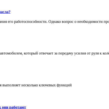
масла?
жания его работоспособности. Однако вопрос о необходимости п
втомобилем, который отвечает за передачу усилия от руля к кол
ая выполняет несколько ключевых функций
к они работают