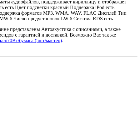
маты аудиофайлов, поддерживает кириллицу и отображает
ь есть Цвет подсветки красный Поддержка iPod есть
й Поддержка форматов MP3, WMA, WAV, FLAC Дисплей Тип
MW 6 Число предустановок LW 6 Система RDS есть
зине представлены Автоакустика с описаниями, а также
ндов с гарантией и доставкой. Возможно Вас так же
ал/70Вт/бумага (5шт/мастер)
.