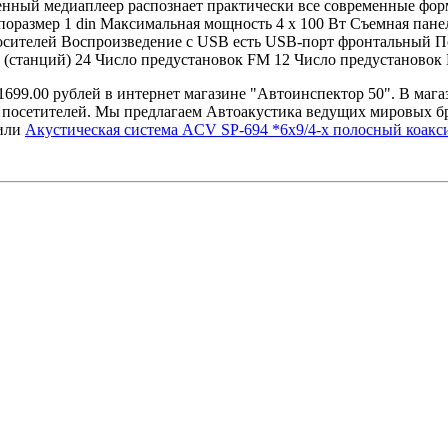
енный медиаплеер распознает практически все современные фор
оразмер 1 din Максимальная мощность 4 х 100 Вт Съемная панел
 носителей Воспроизведение с USB есть USB-порт фронтальны
танций) 24 Число предустановок FM 12 Число предустановок 
699.00 рублей в интернет магазине "Автоинспектор 50". В мага
посетителей. Мы предлагаем Автоакустика ведущих мировых бре
или
Акустическая система ACV SP-694 *6x9/4-х полосный коакси