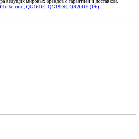
ра ведущих мировых брендов с гарантией и доставкой.
001г Бензин, QG16DE, QG18DE, QR20DE (1/6)
.