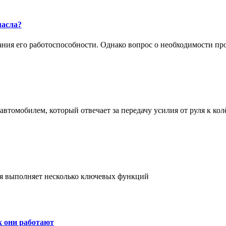
масла?
жания его работоспособности. Однако вопрос о необходимости п
втомобилем, который отвечает за передачу усилия от руля к кол
ая выполняет несколько ключевых функций
к они работают