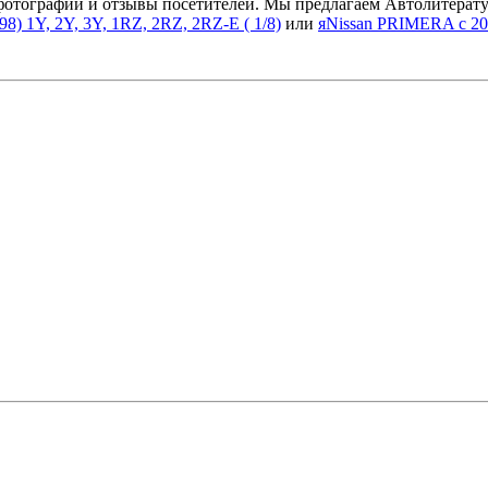
фотографии и отзывы посетителей. Мы предлагаем Автолитерату
8) 1Y, 2Y, 3Y, 1RZ, 2RZ, 2RZ-E ( 1/8)
или
яNissan PRIMERA с 2