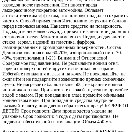
разводов после применения. Не наносит вреда
лакокрасочному покрытию автомобиля. Обладает
антистатическим эффектом, что позволяет надолго сохранить
чистоту. Способ применения Интенсивно встряхните баллон
перед использованием. Нанесите средство на поверхность.
Подождите несколько секунд, приведите в действие дворники
стеклоочистителя. Может применяться Подходит для чистки
стекол, зеркал, изделий из пластика, фарфора,
ламинированных и хромированных поверхностей. Состав
Деионизированная вода 60-70%, изопропиловый спирт 30-
40%, триэтаноламин 1-2%. Внимание! Огнеопасно!
Содержимое под давлением. Не распыляйте вблизи огня,
горячих поверхностей и других источников возгорания.
Избегайте попадания в глаза и на кожу. Не прокалывайте, не
сжигайте и не подвергайте воздействию прямых солнечных
лучей. Не нагревайте баллон выше 50С, не храните вблизи
источников тепла. При контакте с кожей тщательно промойте
водой с мылом. При попадании в глаза промойте обильным
количеством воды. При попадании средства внутрь не
вызывайте рвоту, немедленно обратитесь к врачу! БЕРЕЧЬ ОТ
ДЕТЕЙ! Срок годности Дата производства указана на
упаковке. Срок годности: 4 года с даты производства. Не
подлежит обязательной сертификации. Объем 450 мл.
Вы можете купить Очиститель автомобильный RINKAI для