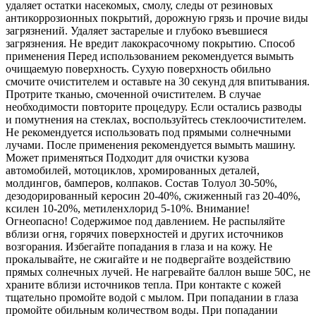
удаляет остатки насекомых, смолу, следы от резиновых
антикоррозионных покрытий, дорожную грязь и прочие виды
загрязнений. Удаляет застарелые и глубоко въевшиеся
загрязнения. Не вредит лакокрасочному покрытию. Способ
применения Перед использованием рекомендуется вымыть
очищаемую поверхность. Сухую поверхность обильно
смочите очистителем и оставьте на 30 секунд для впитывания.
Протрите тканью, смоченной очистителем. В случае
необходимости повторите процедуру. Если остались разводы
и помутнения на стеклах, воспользуйтесь стеклоочистителем.
Не рекомендуется использовать под прямыми солнечными
лучами. После применения рекомендуется вымыть машину.
Может применяться Подходит для очистки кузова
автомобилей, мотоциклов, хромированных деталей,
молдингов, бамперов, колпаков. Состав Толуол 30-50%,
дезодорированный керосин 20-40%, сжиженный газ 20-40%,
ксилен 10-20%, метиленхлорид 5-10%. Внимание!
Огнеопасно! Содержимое под давлением. Не распыляйте
вблизи огня, горячих поверхностей и других источников
возгорания. Избегайте попадания в глаза и на кожу. Не
прокалывайте, не сжигайте и не подвергайте воздействию
прямых солнечных лучей. Не нагревайте баллон выше 50С, не
храните вблизи источников тепла. При контакте с кожей
тщательно промойте водой с мылом. При попадании в глаза
промойте обильным количеством воды. При попадании