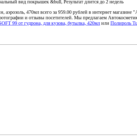
чальный вид покрышек &bull, Результат длится до 2 недель
 аэрозоль, 470мл всего за 959.00 рублей в интернет магазине 
фотографии и отзывы посетителей. Мы предлагаем Автокосметик
FT 99 от гудрона, для кузова, бутылка, 420мл
или
Полироль Tu