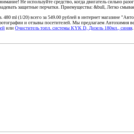
имание! Не используйте средство, когда двигатель сильно разо
надевать защитные перчатки. Приемущества: &bull, Легко смывае
. 480 ml (1/20) всего за 549.00 рублей в интернет магазине "Ав
 фотографии и отзывы посетителей. Мы предлагаем Автохимия в
лей
или
Очиститель топл. системы KYK D, Дизель 180мл., синяя
.