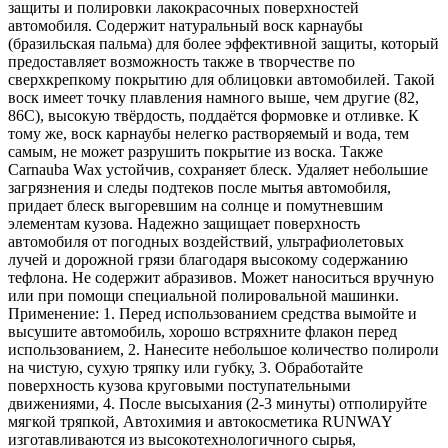
защиты и полировки лакокрасочных поверхностей
автомобиля. Содержит натуральный воск карнаубы
(бразильская пальма) для более эффективной защиты, который
предоставляет возможность также в творчестве по
сверхкрепкому покрытию для облицовки автомобилей. Такой
воск имеет точку плавления намного выше, чем другие (82,
86С), высокую твёрдость, поддаётся формовке и отливке. К
тому же, воск карнаубы нелегко растворяемый и вода, тем
самым, не может разрушить покрытие из воска. Также
Carnauba Wax устойчив, сохраняет блеск. Удаляет небольшие
загрязнения и следы подтеков после мытья автомобиля,
придает блеск выгоревшим на солнце и помутневшим
элементам кузова. Надежно защищает поверхность
автомобиля от погодных воздействий, ультрафиолетовых
лучей и дорожной грязи благодаря высокому содержанию
тефлона. Не содержит абразивов. Может наноситься вручную
или при помощи специальной полировальной машинки.
Применение: 1. Перед использованием средства вымойте и
высушите автомобиль, хорошо встряхните флакон перед
использованием, 2. Нанесите небольшое количество полироли
на чистую, сухую тряпку или губку, 3. Обработайте
поверхность кузова круговыми поступательными
движениями, 4. После высыхания (2-3 минуты) отполируйте
мягкой тряпкой, Автохимия и автокосметика RUNWAY
изготавливаются из высокотехнологичного сырья,