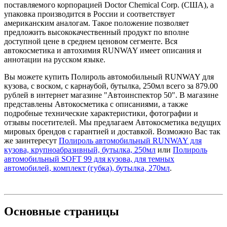
поставляемого корпорацией Doctor Chemical Corp. (США), а
упаковка производится в России и соответствует
американским аналогам. Такое положение позволяет
предложить высококачественный продукт по вполне
доступной цене в среднем ценовом сегменте. Вся
автокосметика и автохимия RUNWAY имеет описания и
аннотации на русском языке.
Вы можете купить Полироль автомобильный RUNWAY для
кузова, с воском, с карнаубой, бутылка, 250мл всего за 879.00
рублей в интернет магазине "Автоинспектор 50". В магазине
представлены Автокосметика с описаниями, а также
подробные технические характеристики, фотографии и
отзывы посетителей. Мы предлагаем Автокосметика ведущих
мировых брендов с гарантией и доставкой. Возможно Вас так
же заинтересут
Полироль автомобильный RUNWAY для
кузова, крупноабразивный, бутылка, 250мл
или
Полироль
автомобильный SOFT 99 для кузова, для темных
автомобилей, комплект (губка), бутылка, 270мл
.
Основные
страницы