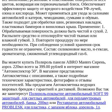
цветов, возвращая им первоначальный блеск. Обеспечивает
эффективную защиту от вредного воздействия УФ-лучей,
озона и кислорода. Может применяться для ухода за салонами
автомобилей и катеров, чемоданами, сумками и обувью.
Также подходит для обработки шин, резиновых накладок,
пластиковых бамперов и виниловых крыш. Применение: 1.
Обрабатываемая поверхность должна быть чистой и сухой. 2.
Распылите средство и отполируйте чистой тканью или
влажной губкой. 3. Повторите процедуру по мере
необходимости. При соблюдении условий хранения срок
годности не ограничен. Состав: силиконовое масло, н-гексан,
ароматизатор, сжиженный углеводородный газ-6.
Вы можете купить Полироль панели ABRO Masters Сирень,
аэроз. 220мл всего за 399.00 рублей в интернет магазине
"Автоинспектор 50". В магазине представлены
Автокосметика с описаниями, а также подробные
технические характеристики, фотографии и отзывы
посетителей. Мы предлагаем Автокосметика ведущих
мировых брендов с гарантией и доставкой. Возможно Вас так
же заинтересут
Полироль-покрытие автомобильный SOFT 99
защитный, для светлых автомобилей, для перламутровых
автомобилей, банка, 200мл
или
Реставратор автомобильный
PROBLESK для пластика, с запахом яблока, аэрозоль, 1л
.