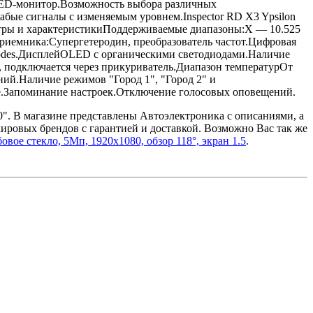
OLED-монитор.Возможность выбора различных
абые сигналы с изменяемым уровнем.Inspector RD X3 Ypsilon
метры и характеристикиПоддерживаемые диапазоны:X — 10.525
приемника:Супергетеродин, преобразователь частот.Цифровая
 Diodes.ДисплейOLED с органическими светодиодами.Наличие
 подключается через прикуриватель.Диапазон температурОт
ий.Наличие режимов "Город 1", "Город 2" и
.Запоминание настроек.Отключение голосовых оповещений.
0". В магазине представлены Автоэлектроника с описаниями, а
ровых брендов с гарантией и доставкой. Возможно Вас так же
вое стекло, 5Мп, 1920x1080, обзор 118°, экран 1.5
.