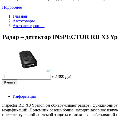
Подробнее
Главная
Автотовары
Автоэлектроника
Радар – детектор INSPECTOR RD X3 Yps
2 399
руб
x
Информация
Inspector RD X3 Ypsilon он обнаруживает радары, функционир
модификаций. Приемник безошибочно находит лазерное излучен
интеллектуальной системой защиты от ложных срабатываний на