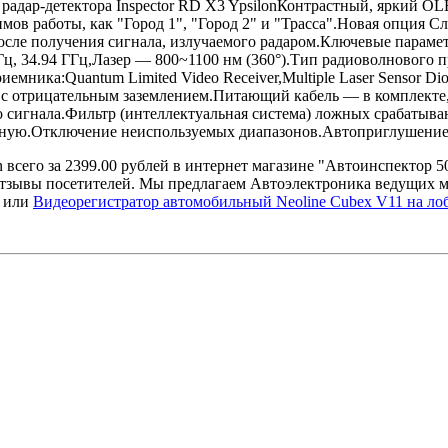
радар-детектора Inspector RD X3 YpsilonКонтрастный, яркий 
в работы, как "Город 1", "Город 2" и "Трасса".Новая опция Сл
после получения сигнала, излучаемого радаром.Ключевые пара
ц, 34.94 ГГц,Лазер — 800~1100 нм (360°).Тип радиоволнового 
иемника:Quantum Limited Video Receiver,Multiple Laser Sensor
 с отрицательным заземлением.Питающий кабель — в комплекте,
сигнала.Фильтр (интеллектуальная система) ложных срабатыван
чную.Отключение неиспользуемых диапазонов.Автоприглушение
всего за 2399.00 рублей в интернет магазине "Автоинспектор 5
отзывы посетителей. Мы предлагаем Автоэлектроника ведущих ми
или
Видеорегистратор автомобильный Neoline Cubex V11 на лобо