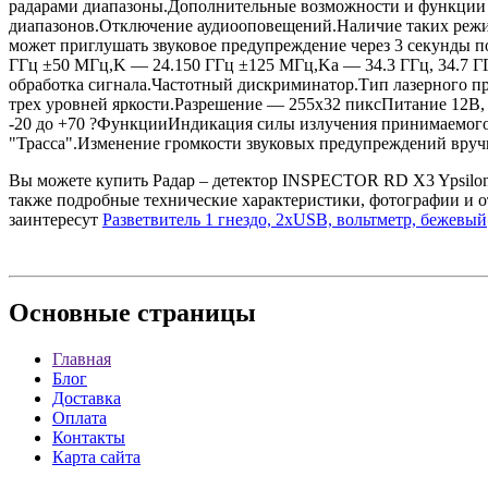
радарами диапазоны.Дополнительные возможности и функции 
диапазонов.Отключение аудиооповещений.Наличие таких режимо
может приглушать звуковое предупреждение через 3 секунды 
ГГц ±50 МГц,K — 24.150 ГГц ±125 МГц,Ka — 34.3 ГГц, 34.7 ГГ
обработка сигнала.Частотный дискриминатор.Тип лазерного пр
трех уровней яркости.Разрешение — 255х32 пиксПитание 12В,
-20 до +70 ?ФункцииИндикация силы излучения принимаемого 
"Трасса".Изменение громкости звуковых предупреждений вру
Вы можете купить Радар – детектор INSPECTOR RD X3 Ypsilon 
также подробные технические характеристики, фотографии и 
заинтересут
Разветвитель 1 гнездо, 2xUSB, вольтметр, бежевый
Основные
страницы
Главная
Блог
Доставка
Оплата
Контакты
Карта сайта