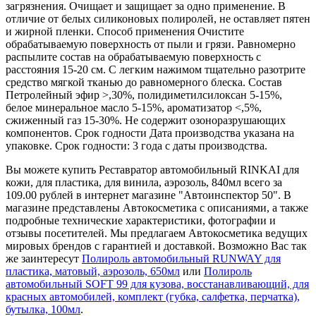
загрязнения. Очищает и защищает за одно применение. В
отличие от белых силиконовых полиролей, не оставляет пятен
и жирной пленки. Способ применения Очистите
обрабатываемую поверхность от пыли и грязи. Равномерно
распылите состав на обрабатываемую поверхность с
расстояния 15-20 см. С легким нажимом тщательно разотрите
средство мягкой тканью до равномерного блеска. Состав
Петролейный эфир >,30%, полидиметилсилоксан 5-15%,
белое минеральное масло 5-15%, ароматизатор <,5%,
сжиженный газ 15-30%. Не содержит озоноразрушающих
компонентов. Срок годности Дата производства указана на
упаковке. Срок годности: 3 года с даты производства.
Вы можете купить Реставратор автомобильный RINKAI для
кожи, для пластика, для винила, аэрозоль, 840мл всего за
109.00 рублей в интернет магазине "Автоинспектор 50". В
магазине представлены Автокосметика с описаниями, а также
подробные технические характеристики, фотографии и
отзывы посетителей. Мы предлагаем Автокосметика ведущих
мировых брендов с гарантией и доставкой. Возможно Вас так
же заинтересут
Полироль автомобильный RUNWAY для
пластика, матовый, аэрозоль, 650мл
или
Полироль
автомобильный SOFT 99 для кузова, восстанавливающий, для
красных автомобилей, комплект (губка, салфетка, перчатка),
бутылка, 100мл
.