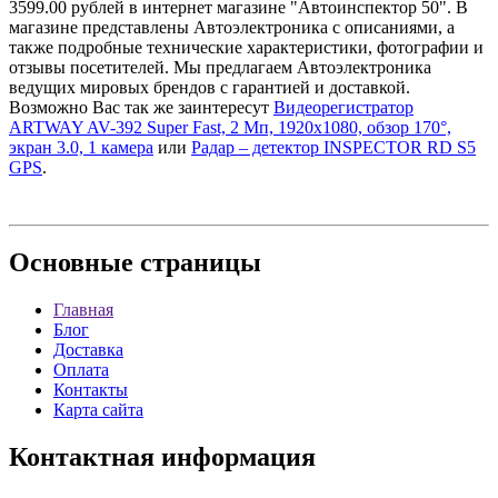
3599.00 рублей в интернет магазине "Автоинспектор 50". В
магазине представлены Автоэлектроника с описаниями, а
также подробные технические характеристики, фотографии и
отзывы посетителей. Мы предлагаем Автоэлектроника
ведущих мировых брендов с гарантией и доставкой.
Возможно Вас так же заинтересут
Видеорегистратор
ARTWAY AV-392 Super Fast, 2 Мп, 1920х1080, обзор 170°,
экран 3.0, 1 камера
или
Радар – детектор INSPECTOR RD S5
GPS
.
Основные
страницы
Главная
Блог
Доставка
Оплата
Контакты
Карта сайта
Контактная
информация