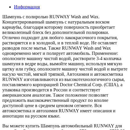
Информация
Шампунь с полиролью RUNWAY Wash and Wax.
Концентрированный шампунь с натуральным воском
карнаубы, благодаря которому поверхность приобретает
великолепный блеск без дополнительной полировки.
Отлично подходит для любого лакокрасочного покрытия,
растворяется и в холодной, и в теплой воде. Не оставляет
разводов после мытья. Также RUNWAY Wash and Wax
одновременно моет и полирует автомобиль. Применение:
ополосните машину чистой водой, растворите 3-4 колпачка
шампуня в ведре воды, вымойте машину, используя мягкую
щетку или губку, ополосните машину чистой водой и вытрите
насухо чистой, мягкой тряпкой, Автохимия и автокосметика
RUNWAY изготавливаются из высокотехнологичного сырья,
поставляемого корпорацией Doctor Chemical Corp. (США), а
упаковка производится в России и соответствует
американским аналогам. Такое положение позволяет
предложить высококачественный продукт по вполне
доступной цене в среднем ценовом сегменте. Вся
автокосметика и автохимия RUNWAY имеет описания и
аннотации на русском языке.
Вы можете купить Шампунь автомобильный RUNWAY для