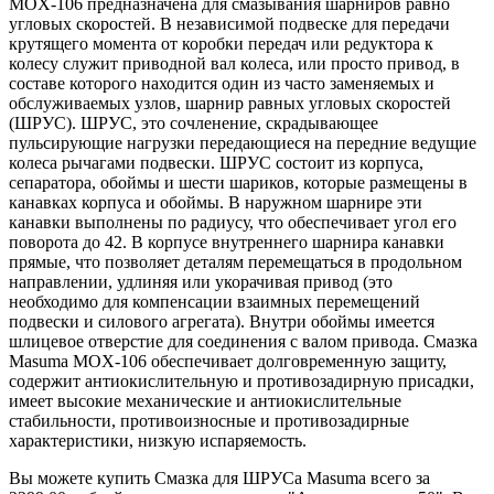
MOX-106 предназначена для смазывания шарниров равно
угловых скоростей. В независимой подвеске для передачи
крутящего момента от коробки передач или редуктора к
колесу служит приводной вал колеса, или просто привод, в
составе которого находится один из часто заменяемых и
обслуживаемых узлов, шарнир равных угловых скоростей
(ШРУС). ШРУС, это сочленение, скрадывающее
пульсирующие нагрузки передающиеся на передние ведущие
колеса рычагами подвески. ШРУС состоит из корпуса,
сепаратора, обоймы и шести шариков, которые размещены в
канавках корпуса и обоймы. В наружном шарнире эти
канавки выполнены по радиусу, что обеспечивает угол его
поворота до 42. В корпусе внутреннего шарнира канавки
прямые, что позволяет деталям перемещаться в продольном
направлении, удлиняя или укорачивая привод (это
необходимо для компенсации взаимных перемещений
подвески и силового агрегата). Внутри обоймы имеется
шлицевое отверстие для соединения с валом привода. Смазка
Masuma MOX-106 обеспечивает долговременную защиту,
содержит антиокислительную и противозадирную присадки,
имеет высокие механические и антиокислительные
стабильности, противоизносные и противозадирные
характеристики, низкую испаряемость.
Вы можете купить Смазка для ШРУСа Masuma всего за