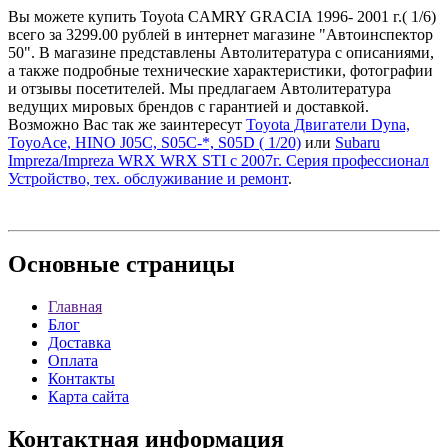
Вы можете купить Toyota CAMRY GRACIA 1996- 2001 г.( 1/6)
всего за 3299.00 рублей в интернет магазине "Автоинспектор
50". В магазине представлены Автолитература с описаниями,
а также подробные технические характеристики, фотографии
и отзывы посетителей. Мы предлагаем Автолитература
ведущих мировых брендов с гарантией и доставкой.
Возможно Вас так же заинтересут
Toyota Двигатели Dyna,
ToyoAce, HINO J05C, S05C-*, S05D ( 1/20)
или
Subaru
Impreza/Impreza WRX WRX STI с 2007г. Серия профессионал
Устройство, тех. обслуживание и ремонт
.
Основные
страницы
Главная
Блог
Доставка
Оплата
Контакты
Карта сайта
Контактная
информация