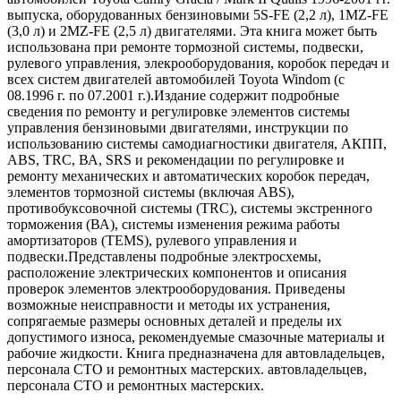
выпуска, оборудованных бензиновыми 5S-FE (2,2 л), 1MZ-FE
(3,0 л) и 2MZ-FE (2,5 л) двигателями. Эта книга может быть
использована при ремонте тормозной системы, подвески,
рулевого управления, элекрооборудования, коробок передач и
всех систем двигателей автомобилей Toyota Windom (с
08.1996 г. по 07.2001 г.).Издание содержит подробные
сведения по ремонту и регулировке элементов системы
управления бензиновыми двигателями, инструкции по
использованию системы самодиагностики двигателя, АКПП,
ABS, TRC, ВА, SRS и рекомендации по регулировке и
ремонту механических и автоматических коробок передач,
элементов тормозной системы (включая ABS),
противобуксовочной системы (TRC), системы экстренного
торможения (ВА), системы изменения режима работы
амортизаторов (TEMS), рулевого управления и
подвески.Представлены подробные электросхемы,
расположение электрических компонентов и описания
проверок элементов электрооборудования. Приведены
возможные неисправности и методы их устранения,
сопрягаемые размеры основных деталей и пределы их
допустимого износа, рекомендуемые смазочные материалы и
рабочие жидкости. Книга предназначена для автовладельцев,
персонала СТО и ремонтных мастерских. автовладельцев,
персонала СТО и ремонтных мастерских.