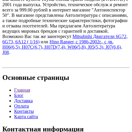
2001 года выпуска. Устройство, техническое обслуж и ремонт
всего за 999.00 рублей в интернет магазине "Автоинспектор
50". В магазине представлены Автолитература с описаниями,
а также подробные технические характеристики, фотографии
и отзывы посетителей. Мы предлагаем Автолитература
ведущих мировых брендов с гарантией и доставкой.
Возможно Вас так же заинтересут
Mitsubishi Двигатели 6G72,
6G73, 6A12 ( 1/16)
или
Hino Ranger, с 1986-2002г., с дв.
H06(6,5), H07C(6,7), H07D(7,4), W06(5,8), J05(5,3), J07(6,6),
J08
.
Основные
страницы
Главная
Блог
Доставка
Оплата
Контакты
Карта сайта
Контактная
информация