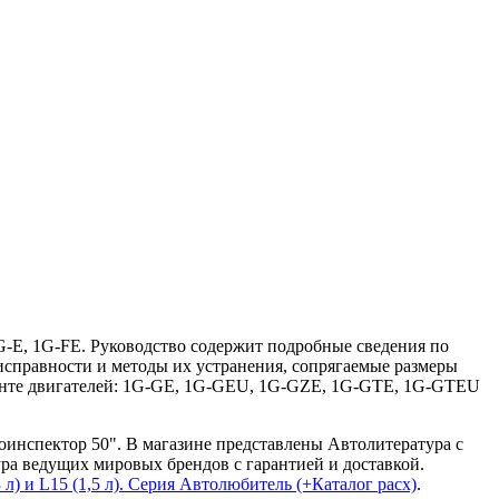
G-E, 1G-FE. Руководство содержит подробные сведения по
еисправности и методы их устранения, сопрягаемые размеры
монте двигателей: 1G-GE, 1G-GEU, 1G-GZE, 1G-GTE, 1G-GTEU
втоинспектор 50". В магазине представлены Автолитература с
ра ведущих мировых брендов с гарантией и доставкой.
,3 л) и L15 (1,5 л). Серия Автолюбитель (+Каталог расх)
.