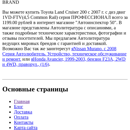
BRAND
Вы можете купить Toyota Land Cruiser 200 с 2007 г. с диз двиг
1VD-FTV(4,5 Common Rail) серия ПРОФЕССИОНАЛ всего за
1199.00 рублей в интернет магазине "Автоинспектор 50". В
магазине представлены Автолитература с описаниями, а
также подробные технические характеристики, фотографии и
отзывы посетителей. Мы предлагаем Автолитература
ведущих мировых брендов с гарантией и доставкой.
Возможно Вас так же заинтересут
яNissan Murano. с 2008
Серия Автолюбитель. Устройство, техническое обслуживание
и ремонт.
или
яHonda Avancier, 1999-2003, бензин F23A, 2WD
и 4WD, праворул., (1/6)
.
Основные
страницы
Главная
Блог
Доставка
Оплата
Контакты
Карта сайта