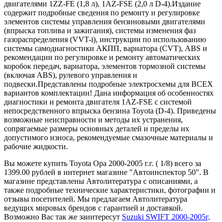
двигателями 1ZZ-FE (1,8 л), 1AZ-FSE (2,0 л D-4).Издание
содержит подробные сведения по ремонту и регулировке
элементов системы управления бензиновыми двигателями
(впрыска топлива и зажигания), системы изменения фаз
газораспределения (VVT-i), инструкции по использованию
системы самодиагностики АКПП, вариатора (CVT), ABS и
рекомендации по регулировке и ремонту автоматических
коробок передач, вариатора, элементов тормозной системы
(включая ABS), рулевого управления и
подвески.Представлены подробные электросхемы для ВСЕХ
вариантов комплектации! Дана информация об особенностях
диагностики и ремонта двигателя 1AZ-FSE с системой
непосредственного впрыска бензина Toyota (D-4). Приведены
возможные неисправности и методы их устранения,
сопрягаемые размеры основных деталей и пределы их
допустимого износа, рекомендуемые смазочные материалы и
рабочие жидкости.
Вы можете купить Toyota Opa 2000-2005 г.г. ( 1/8) всего за
1399.00 рублей в интернет магазине "Автоинспектор 50". В
магазине представлены Автолитература с описаниями, а
также подробные технические характеристики, фотографии и
отзывы посетителей. Мы предлагаем Автолитература
ведущих мировых брендов с гарантией и доставкой.
Возможно Вас так же заинтересут
Suzuki SWIFT 2000-2005г,