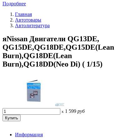
Подробнее
Главная
Автотовары
Автолитература
яNissan Двигатели QG13DE,
QG15DE,QG18DE,QG15DE(Lean
Burn),QG18DE(Lean
Burn),QG18DD(Neo Di) ( 1/15)
1 599
руб
x
Информация